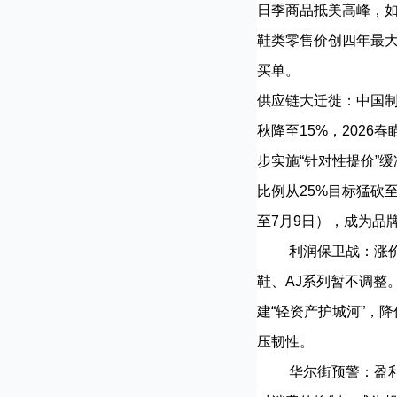
日季商品抵美高峰，如
鞋类零售价创四年最大
买单。
供应链大迁徙：中国制造
秋降至15%，2026春
步实施“针对性提价”缓冲
比例从25%目标猛砍
至7月9日），成为品
利润保卫战：涨价、转
鞋、AJ系列暂不调整。
建“轻资产护城河”，降
压韧性。
华尔街预警：盈利预