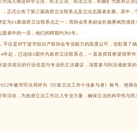
市为深入推进科学立法、民主立法、依法立法，积极扩大政府立法
》，正式公布了第三届政府立法联系点及立法志愿者名册。其中，
评定为
家政府立法联系点之一，而协会常务副会长杨勇斌凭借其
51
志愿者中的一员，他们的聘期均为
年。
5
不仅是对宁波市知识产权协会专业能力的高度认可，也彰显了杨
年起，已连续
届作为政府立法联系点，一直发挥其桥梁纽带作
14
3
作提供前沿的行业信息与专业的立法建议，深度参与到法规政策的
022年被市司法局评为《行政立法工作十佳参与者》称号。他将
讨等活动，为政府立法工作注入专业力量，确保立法的科学性与民