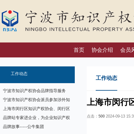
首页
协会介绍
会员
工作动态
工作动态
宁波市知识产权协会品牌指导服务
站“你点我讲”：企业如何开展知识产
宁波市知识产权协会派员参加涉外知
上海市闵行
权合规风险管理
识产权实战培训
上海市闵行区知识产权协会、闵行区
点击：
500
2024-09-13 15:3
企业合同信用促进会来我会座谈交流
品牌站专家进企业，为企业知识产权
赋能
品牌故事-----公牛集团