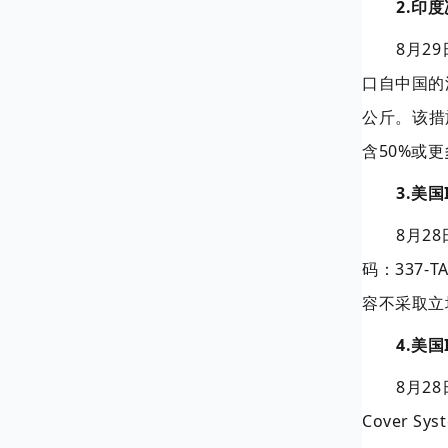
2.印
8月2
口自中国的
公斤。该措
含50%或
3.美
8月28
码：337-
容不采取立
4.美国
8月28
Cover S