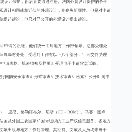
外观设计保护，但后者要通过注册。法国外观设计保护的条件
观设计相同或相近似的外观设计，则丧失新颖性。但是对申请
院提起诉讼，但只对已公开的外观设计提出诉讼。
计申请的职能，他们统一由局地方工作部领导。总部受理处
归属局财务处。受理处工作有以下八个部分：1. 面交件受理
提供各种申请表格、填表须知及样页8. 受理电子申请软盘试验。
安全审查4. 形式审查5. 技术审查6. 检索7. 公开8. 向申
）、里昂、格勒诺布尔、尼斯（CD－ROM）、马赛、图卢
供法国及外国主要国家和国际组织的工业产权信息服务。各地方
I的文献出版与地方工作处管理。其经费、文献及人员均来自于