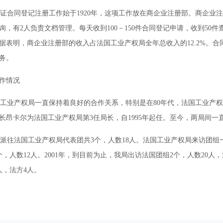
合同登记注册工作始于1920年，这项工作放在商企业注册部。商企业注
询，有2人负责文档管理。每天收到100－150件合同登记申请，收到50件
计数据表明，商企业注册部的收入占法国工业产权局全年总收入的12.2%
务。
作情况
业产权局一直保持着良好的合作关系，特别是在80年代，法国工业产权
长昂卡尔为法国工业产权局第3任局长，自1995年起任。至今，两局间一
局派往法国工业产权局代表团共3个，人数18人。法国工业产权局来访团组一
个，人数12人。2001年，到目前为止，我局出访法国团组2个，人数20
人，法方4人。