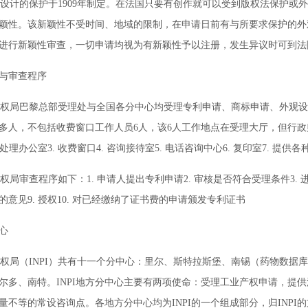
计的保护于1909年制定。在法国只要有创作就可以受到版权法保护或
颖性。该新颖性不受时间、地域的限制，在申请日前有与所要求保护的外
进行新颖性审查，一切申请均视为有新颖性予以注册，发生异议时可到法
与审查程序
局巴黎总部受理处与全国各分中心均受理专利申请、商标申请、外观设
0多人，不包括收费窗口工作人员6人，该6人工作地点在受理大厅，但行政
件处理办公室3. 收费窗口4. 咨询接待室5. 电话咨询中心6. 复印室7. 
审查程序如下：1. 申请人提出专利申请2. 审核是否符合受理条件3. 进行国防
的意见9. 授权10. 对已经缴纳了证书费的申请颁发专利证书
心
局（INPI）共有十一个分中心：里尔、斯特拉斯堡、南锡（药物数据库
尔多、南特。INPI地方分中心主要有两项使命：受理工业产权申请，提
量不等的常设咨询点。各地方分中心均为INPI的一个组成部分，归INP