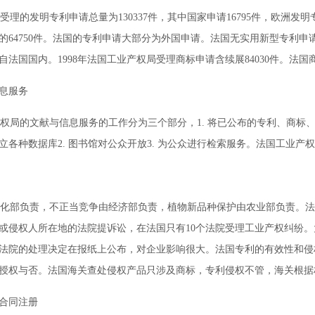
受理的发明专利申请总量为130337件，其中国家申请16795件，欧洲发明
的64750件。法国的专利申请大部分为外国申请。法国无实用新型专利申请
自法国国内。1998年法国工业产权局受理商标申请含续展84030件。法国
息服务
局的文献与信息服务的工作分为三个部分，1. 将已公布的专利、商标
立各种数据库2. 图书馆对公众开放3. 为公众进行检索服务。法国工业产
部负责，不正当竞争由经济部负责，植物新品种保护由农业部负责。法
或侵权人所在地的法院提诉讼，在法国只有10个法院受理工业产权纠纷
法院的处理决定在报纸上公布，对企业影响很大。法国专利的有效性和侵
授权与否。法国海关查处侵权产品只涉及商标，专利侵权不管，海关根据
合同注册