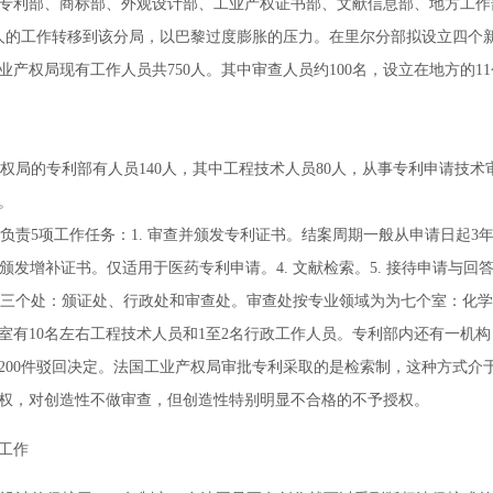
专利部、商标部、外观设计部、工业产权证书部、文献信息部、地方工作部
0人的工作转移到该分局，以巴黎过度膨胀的压力。在里尔分部拟设立四个
业产权局现有工作人员共750人。其中审查人员约100名，设立在地方的11
局的专利部有人员140人，其中工程技术人员80人，从事专利申请技术
。
责5项工作任务：1. 审查并颁发专利证书。结案周期一般从申请日起3年
 颁发增补证书。仅适用于医药专利申请。4. 文献检索。5. 接待申请与回
个处：颁证处、行政处和审查处。审查处按专业领域为为七个室：化学
室有10名左右工程技术人员和1至2名行政工作人员。专利部内还有一机
200件驳回决定。法国工业产权局审批专利采取的是检索制，这种方式介
权，对创造性不做审查，但创造性特别明显不合格的不予授权。
工作