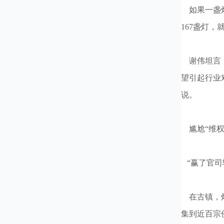
如果一盏灯
167盏灯
谢伟坦言，
望引起行业
说。
尴尬“维权
“赢了官司
在古镇，灯
集到近百宗