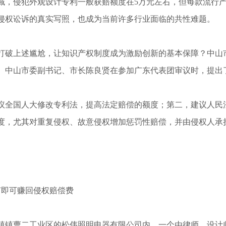
，侵犯外观设计专利一般获赔额度在5万元左右，但每款流行产品
侵权讼诉的真实写照，也成为当前许多行业面临的共性难题。
破上述尴尬，让知识产权制度成为激励创新的基本保障？中山
、中山市委副书记、市长陈良贤在参加广东代表团审议时，提出
全国人大修改专利法，提高法定赔偿的额度；第二，建议人民
度，尤其对重复侵权、故意侵权增加惩罚性赔偿，并由侵权人承
灯即可赚回侵权赔偿费
镇曹二工业区的松伟照明电器有限公司内，一个由律师、设计师