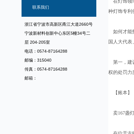
在灯饰领域
联系我们
种灯饰专利
浙江省宁波市高新区甬江大道2660号
如何才能打
宁波新材料创新中心东区5幢34号二
国人大代表
层 204-205室
电话：0574-87164288
邮编：315040
第一，建议
传真：0574-87164288
权的处罚力
邮箱：
【账本】
卖167盏
在位于古镇