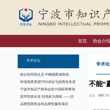
首页
协会介
学术论坛
学术论
政企协同筑生态 IP赋能甬城智造
——宁波市知识产权协会协办主题论
跨境电商美国TRO诉讼与趋势实务讲
不能“
坛圆满举办
座成功举办 破解企业海外维权难题
宁波市知识产权协会助力国际商事海
点击：
500
2016
事法律服务月圆满落幕
筑牢防疫长堤 转危机为商机 ——访
宁波福特继电器有限公司杨晓厦
品牌型商协会和品牌型服务项目