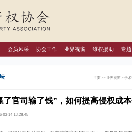
绍
会员风采
协会工作
业界视窗
维权援助
专题
坛
主页
>>
业界视窗
>
学术
赢了官司输了钱”，如何提高侵权成
-03-14 13:28:45