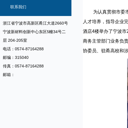
知识产权专题培训
遗、建好保护体系，平衡传承与市场
联系我们
为认真贯彻市委市政
人才培养，指导企业完
浙江省宁波市高新区甬江大道2660号
酒店4楼举办了宁波市
宁波新材料创新中心东区5幢34号二
层 204-205室
商务主管部门业务负
电话：0574-87164288
协委员、驻甬高校和涉
邮编：315040
传真：0574-87164288
邮箱：