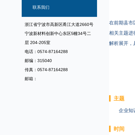
知识产权专题培训
遗、建好保护体系，平衡传承与市场
联系我们
在前期县市
浙江省宁波市高新区甬江大道2660号
相关主题进
宁波新材料创新中心东区5幢34号二
解析展开，
层 204-205室
电话：0574-87164288
邮编：315040
传真：0574-87164288
邮箱：
主题
企业知
时间