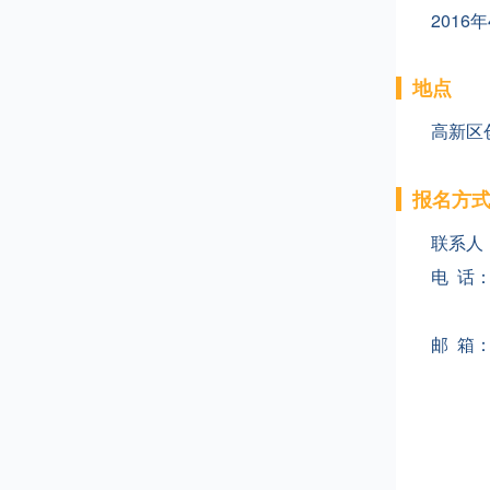
2016
地点
高新区
报名方
联系人
电 话：0
0574
邮 箱：z